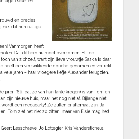
en eigen sfeer en
etrouwd en precies
 niet dat hun rustige
 neen! Vanmorgen heeft
schoten. Dat dit hem nu moet overkomen! Hij, de
 toch van zichzelf, want zijn lieve vrouwtje Saskia is daar
er. Ze heeft een verkwikkende douche genomen en vertrekt
na vele jaren – haar vroegere liefje Alexander terugzien.
.
e jaren ’60, dat ze van hun tante kregen) is van Tom en
an zijn nieuwe huis, maar het nog niet af. Bijlange niet!
wordt een megaparty! Ze zullen er allemaal zijn. Ja
en! Tom ziet het niet zo zitten, maar van Elsie mag het!
eert Lesschaeve, Jo Lottegier, Kris Vanderstichele,