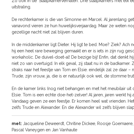
Zo ook in de ‘Slaapkamerverhalen’. Drie slaapkamers met elk e
uitstraling.
De rechterkamer is die van Simonne en Marcel. Al jarenlang g
vanavond vieren ze hun huwelijksverjaardag. Maar ze weten nog
gezellige nacht niet zal blijven duren.
In de middenkamer ligt Dieter. Hij ligt te bed. Moe? Ziek? Ach
hij een heel rare beweging gemaakt en er is iets in zijn rug ge
workaholic. De duivel-doet-al! De bezige bij! Enfin, dat denkt hij
niet zo van overtuigd. In elk geval, zij staat nu in de badkam
straks naar het feestje van Tom en Elsie. eindelijk zal ze daar – 
Trude, zijn vrouw, ja, die is er natuurlijk ook wel, de stomme trut
En de kamer links (nog niet behangen en met het meubilair uit d
Elsie. Tom is een echte doe-het-zelver! Al jaren, jaren werkt hij a
Vandaag geven ze een feestje. Er komen heel wat vrienden. Het 
zelfs Trude en Alexander. En die Alexander wil zelfs blijven slap
met:
Jacqueline Deweerdt, Chritine Dickee, Roosje Goemaere, G
Pascal Vaneygen en Jan Vanhaute