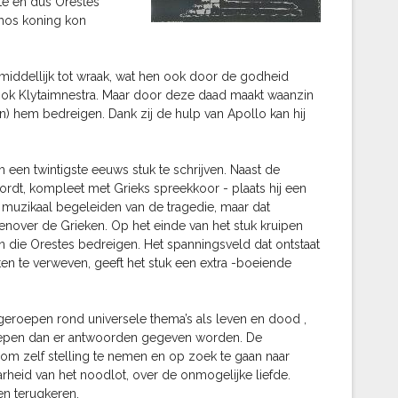
 en dus Orestes’
hos koning kon
nmiddellijk tot wraak, wat hen ook door de godheid
ook Klytaimnestra. Maar door deze daad maakt waanzin
 hem bedreigen. Dank zij de hulp van Apollo kan hij
m een twintigste eeuws stuk te schrijven. Naast de
ordt, kompleet met Grieks spreekkoor - plaats hij een
t muzikaal begeleiden van de tragedie, maar dat
nover de Grieken. Op het einde van het stuk kruipen
 die Orestes bedreigen. Het spanningsveld dat ontstaat
n te verweven, geeft het stuk een extra -boeiende
pgeroepen rond universele thema’s als leven en dood ,
roepen dan er antwoorden gegeven worden. De
om zelf stelling te nemen en op zoek te gaan naar
eid van het noodlot, over de onmogelijke liefde.
en terugkeren.