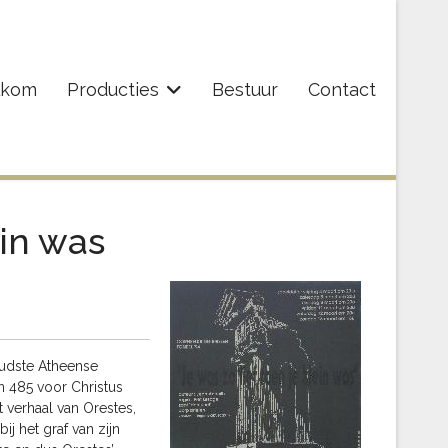
lkom
Producties
Bestuur
Contact
ein was
oudste Atheense
In 485 voor Christus
t verhaal van Orestes,
ij het graf van zijn