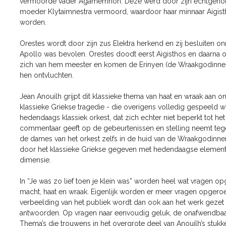
vermoorde vader Agamemnon. Deze werd door zijn echtgenote
moeder Klytaimnestra vermoord, waardoor haar minnaar Aigist
worden.
Orestes wordt door zijn zus Elektra herkend en zij besluiten o
Apollo was bevolen. Orestes doodt eerst Aigisthos en daarna 
zich van hem meester en komen de Erinyen (de Wraakgodinnen)
hen ontvluchten.
Jean Anouilh grijpt dit klassieke thema van haat en wraak aan o
klassieke Griekse tragedie - die overigens volledig gespeeld w
hedendaags klassiek orkest, dat zich echter niet beperkt tot he
commentaar geeft op de gebeurtenissen en stelling neemt tege
de dames van het orkest zelfs in de huid van de Wraakgodinnen
door het klassieke Griekse gegeven met hedendaagse elemente
dimensie.
In “Je was zo lief toen je klein was” worden heel wat vragen o
macht, haat en wraak. Eigenlijk worden er meer vragen opge
verbeelding van het publiek wordt dan ook aan het werk gezet 
antwoorden. Op vragen naar eenvoudig geluk, de onafwendbaarh
Thema’s die trouwens in het overgrote deel van Anouilh’s stukk