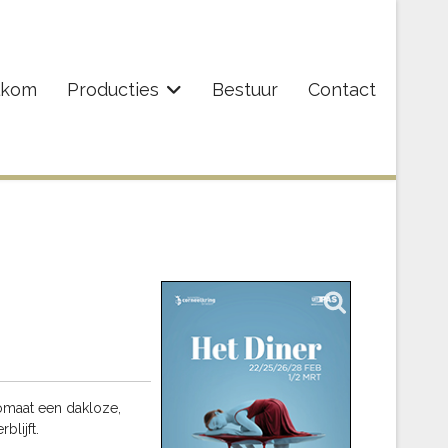
lkom
Producties
Bestuur
Contact
omaat een dakloze,
lijft.