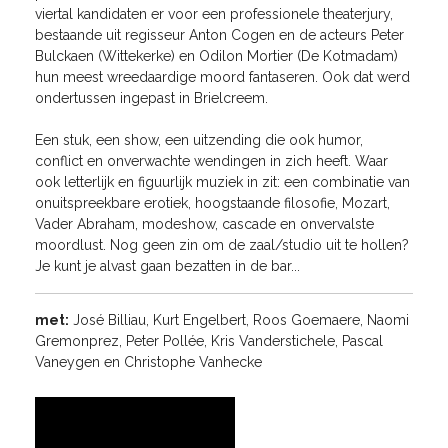
viertal kandidaten er voor een professionele theaterjury,
bestaande uit regisseur Anton Cogen en de acteurs Peter
Bulckaen (Wittekerke) en Odilon Mortier (De Kotmadam)
hun meest wreedaardige moord fantaseren. Ook dat werd
ondertussen ingepast in Brielcreem.
Een stuk, een show, een uitzending die ook humor,
conflict en onverwachte wendingen in zich heeft. Waar
ook letterlijk en figuurlijk muziek in zit: een combinatie van
onuitspreekbare erotiek, hoogstaande filosofie, Mozart,
Vader Abraham, modeshow, cascade en onvervalste
moordlust. Nog geen zin om de zaal/studio uit te hollen?
Je kunt je alvast gaan bezatten in de bar...
met:
José Billiau, Kurt Engelbert, Roos Goemaere, Naomi
Gremonprez, Peter Pollée, Kris Vanderstichele, Pascal
Vaneygen en Christophe Vanhecke