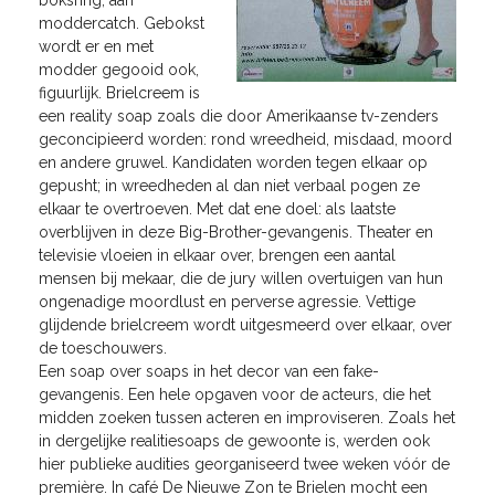
boksring, aan
moddercatch. Gebokst
wordt er en met
modder gegooid ook,
figuurlijk. Brielcreem is
een reality soap zoals die door Amerikaanse tv-zenders
geconcipieerd worden: rond wreedheid, misdaad, moord
en andere gruwel. Kandidaten worden tegen elkaar op
gepusht; in wreedheden al dan niet verbaal pogen ze
elkaar te overtroeven. Met dat ene doel: als laatste
overblijven in deze Big-Brother-gevangenis. Theater en
televisie vloeien in elkaar over, brengen een aantal
mensen bij mekaar, die de jury willen overtuigen van hun
ongenadige moordlust en perverse agressie. Vettige
glijdende brielcreem wordt uitgesmeerd over elkaar, over
de toeschouwers.
Een soap over soaps in het decor van een fake-
gevangenis. Een hele opgaven voor de acteurs, die het
midden zoeken tussen acteren en improviseren. Zoals het
in dergelijke realitiesoaps de gewoonte is, werden ook
hier publieke audities georganiseerd twee weken vóór de
première. In café De Nieuwe Zon te Brielen mocht een