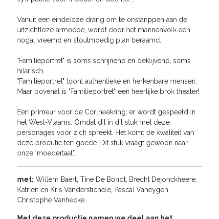
Vanuit een eindeloze drang om te onstanppen aan de
uitzichtloze armoede, wordt door het mannenvolk een
nogal vreemd en stoutmoedig plan beraamd.
"Familieportret" is soms schrijnend en beklijvend, soms
hilarisch.
"Familieportret" toont authentieke en herkenbare mensen.
Maar bovenal is "Familieportret" een heerlijke brok theater!
Een primeur voor de Corlneekring: er wordt gespeeld in
het West-Vlaams. Omdat dit in dit stuk met deze
personages voor zich spreekt. Het komt de kwaliteit van
deze produtie ten goede. Dit stuk vraagt gewoon naar
onze 'moedertaal'.
met:
Willem Baert, Tine De Bondt, Brecht Dejonckheere,
Katrien en Kris Vanderstichele, Pascal Vaneygen,
Christophe Vanhecke
Met deze productie namen we deel aan het