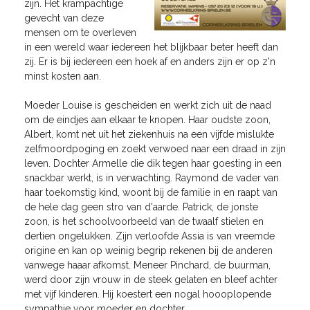
zijn. Het krampachtige
gevecht van deze
mensen om te overleven
in een wereld waar iedereen het blijkbaar beter heeft dan
zij. Er is bij iedereen een hoek af en anders zijn er op z'n
minst kosten aan.
Moeder Louise is gescheiden en werkt zich uit de naad
om de eindjes aan elkaar te knopen. Haar oudste zoon,
Albert, komt net uit het ziekenhuis na een vijfde mislukte
zelfmoordpoging en zoekt verwoed naar een draad in zijn
leven. Dochter Armelle die dik tegen haar goesting in een
snackbar werkt, is in verwachting. Raymond de vader van
haar toekomstig kind, woont bij de familie in en raapt van
de hele dag geen stro van d'aarde. Patrick, de jonste
zoon, is het schoolvoorbeeld van de twaalf stielen en
dertien ongelukken. Zijn verloofde Assia is van vreemde
origine en kan op weinig begrip rekenen bij de anderen
vanwege haaar afkomst. Meneer Pinchard, de buurman,
werd door zijn vrouw in de steek gelaten en bleef achter
met vijf kinderen. Hij koestert een nogal hoooplopende
sympathie voor moeder en dochter...