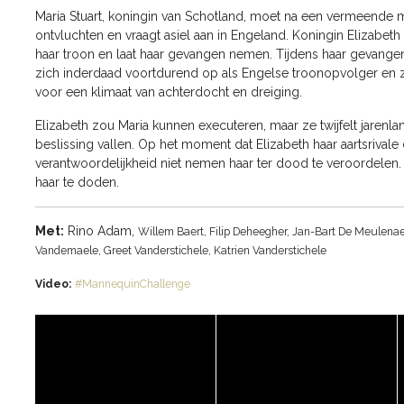
Maria Stuart, koningin van Schotland, moet na een vermeende 
ontvluchten en vraagt asiel aan in Engeland. Koningin Elizabeth 
haar troon en laat haar gevangen nemen. Tijdens haar gevange
zich inderdaad voortdurend op als Engelse troonopvolger en 
voor een klimaat van achterdocht en dreiging.
Elizabeth zou Maria kunnen executeren, maar ze twijfelt jarenl
beslissing vallen. Op het moment dat Elizabeth haar aartsrivale d
verantwoordelijkheid niet nemen haar ter dood te veroordelen.
haar te doden.
Met:
Rino Adam,
Willem Baert,
Filip Deheegher,
Jan-Bart De Meulena
Vandemaele,
Greet Vanderstichele,
Katrien Vanderstichele
Video:
#MannequinChallenge